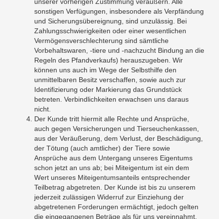
unserer vorherigen Zustimmung veräußern. Alle
sonstigen Verfügungen, insbesondere als Verpfändung
und Sicherungsübereignung, sind unzulässig. Bei
Zahlungsschwierigkeiten oder einer wesentlichen
Vermögensverschlechterung sind sämtliche
Vorbehaltswaren, -tiere und -nachzucht Bindung an die
Regeln des Pfandverkaufs) herauszugeben. Wir
können uns auch im Wege der Selbsthilfe den
unmittelbaren Besitz verschaffen, sowie auch zur
Identifizierung oder Markierung das Grundstück
betreten. Verbindlichkeiten erwachsen uns daraus
nicht.
Der Kunde tritt hiermit alle Rechte und Ansprüche,
auch gegen Versicherungen und Tierseuchenkassen,
aus der Veräußerung, dem Verlust, der Beschädigung,
der Tötung (auch amtlicher) der Tiere sowie
Ansprüche aus dem Untergang unseres Eigentums
schon jetzt an uns ab; bei Miteigentum ist ein dem
Wert unseres Miteigentumsanteils entsprechender
Teilbetrag abgetreten. Der Kunde ist bis zu unserem
jederzeit zulässigen Widerruf zur Einziehung der
abgetretenen Forderungen ermächtigt, jedoch gelten
die eingegangenen Beträge als für uns vereinnahmt.