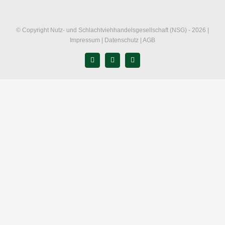
© Copyright Nutz- und Schlachtviehhandelsgesellschaft (NSG) -
2026 |
Impressum
|
Datenschutz
|
AGB
E-
Telefon
WhatsApp
Mail